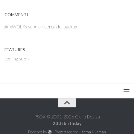
COMMENTI
xWOLKx
su
Alla ricerca del backup
FEATURES
coming soon
PSOX © 2001-2026 Giulio Beziza
20th birthday
Powered by
- Progettato con il
tema Hueman