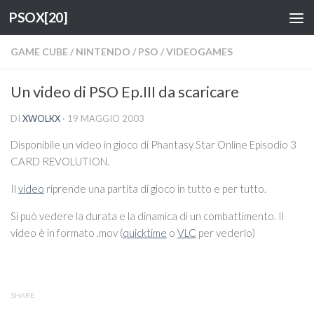
PSOX[20]
Salta al contenuto
GAME CUBE
/
NINTENDO
/
PSO
/
VIDEOGAMES
Un video di PSO Ep.III da scaricare
DI
XWOLKX
·
19 MAGGIO 2003
Disponibile un video in gioco di Phantasy Star Online Episodio 3
CARD REVOLUTION.
Il
video
riprende una partita di gioco in tutto e per tutto.
Si può vedere la durata e la dinamica di un combattimento. Il
video è in formato .mov (
quicktime
o
VLC
per vederlo)
SHARE