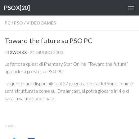
PSOX[20]
Salta al contenuto
PC
/
PSO
/
VIDEOGAMES
Toward the future su PSO PC
DI
XWOLKX
·
24 GIUGNO 2003
La famosa quest di Phantasy Star Online “Toward the future”
approderà presto su PSO PC.
La quest sarà disponibile dal 27 giugno a detta del Sonic Team e
sarà strutturata come sul Dreamcast, si potrà giocare in 4 e ci
sarà la valutazione finale.
SHARE