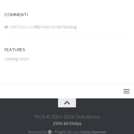
COMMENTI
xWOLKx
su
Alla ricerca del backup
FEATURES
coming soon
PSOX © 2001-2026 Giulio Beziza
20th birthday
Powered by
- Progettato con il
tema Hueman