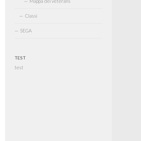
Mappa dei veterans
Classi
SEGA
TEST
test