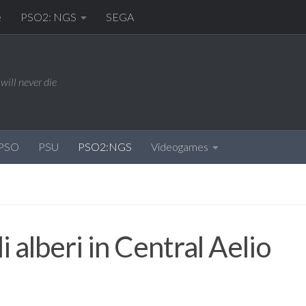
e
PSO2: NGS
SEGA
will never die
PSO
PSU
PSO2:NGS
Videogames
li alberi in Central Aelio