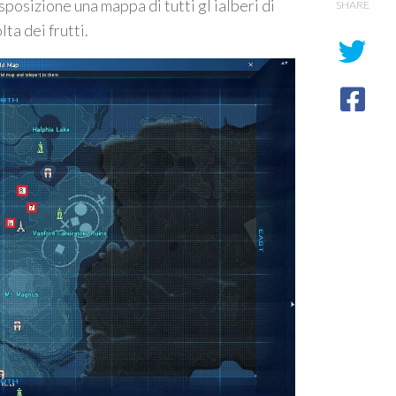
posizione una mappa di tutti gl ialberi di
SHARE
lta dei frutti.