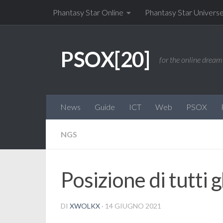
Phantasy Star Online
Phantasy Star Univers
Salta al contenuto
PSOX[20]
for the online dream 
News
Guide
ICT
Web
PSOX
NGS
Posizione di tutti g
DI
XWOLKX
·
14 GIUGNO 2021