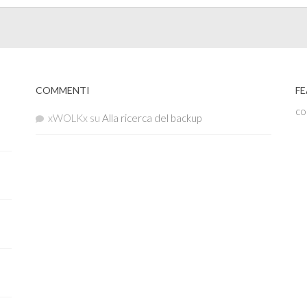
COMMENTI
FE
co
xWOLKx
su
Alla ricerca del backup