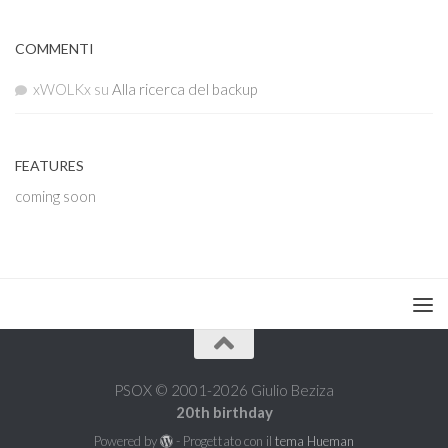
COMMENTI
xWOLKx
su
Alla ricerca del backup
FEATURES
coming soon
PSOX © 2001-2026 Giulio Beziza
20th birthday
Powered by
- Progettato con il
tema Hueman