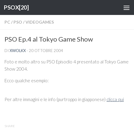
PSOX[20]
Salta al contenuto
PC
/
PSO
/
VIDEOGAMES
PSO Ep.4 al Tokyo Game Show
DI
XWOLKX
·
20 OTTOBRE 2004
Foto e molto altro su PSO Episodio 4 presentato al Tokyo Game
Show 2004.
Ecco qualche esempio:
Per altre immagini e le info (purtroppo in giapponese)
clicca qui
SHARE