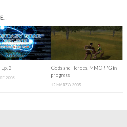
...
 Ep. 2
Gods and Heroes, MMORPG in
progress
RE 2003
12 MARZO 2005