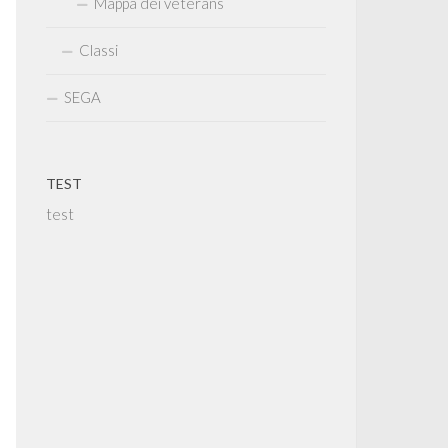
Mappa dei veterans
Classi
SEGA
TEST
test