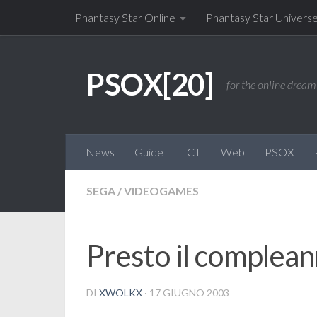
Phantasy Star Online
Phantasy Star Univers
Salta al contenuto
PSOX[20]
for the online dream 
News
Guide
ICT
Web
PSOX
SEGA
/
VIDEOGAMES
Presto il complean
DI
XWOLKX
·
17 GIUGNO 2003