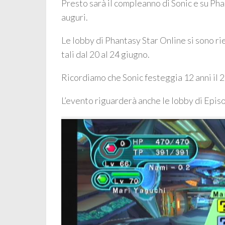
Presto sarà il compleanno di Sonic e su Phan
auguri.
Le lobby di Phantasy Star Online si sono rie
tali dal 20 al 24 giugno.
Ricordiamo che Sonic festeggia 12 anni il 
L’evento riguarderà anche le lobby di Episo