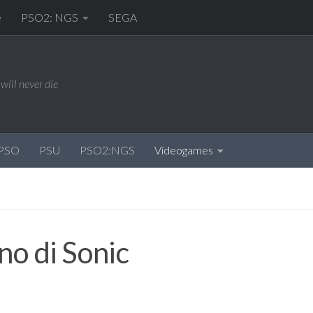
e
PSO2: NGS
SEGA
will never die
PSO
PSU
PSO2:NGS
Videogames
no di Sonic