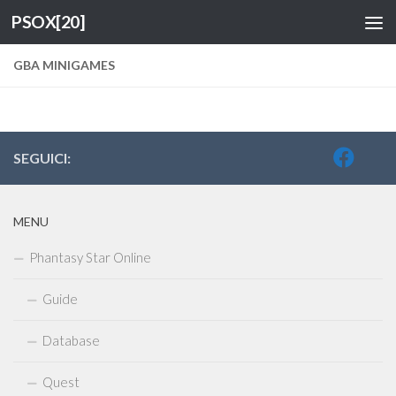
PSOX[20]
Salta al contenuto
GBA MINIGAMES
SEGUICI:
MENU
Phantasy Star Online
Guide
Database
Quest