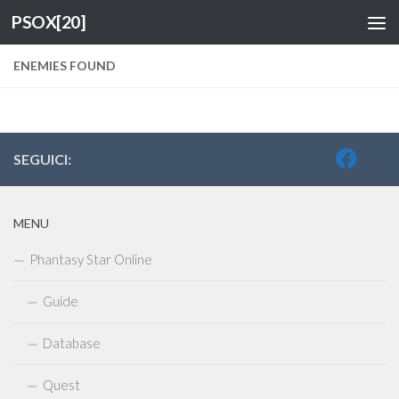
PSOX[20]
Salta al contenuto
ENEMIES FOUND
SEGUICI:
MENU
Phantasy Star Online
Guide
Database
Quest