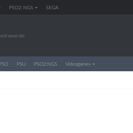
e
PSO2: NGS
SEGA
will never die
PSO
PSU
PSO2:NGS
Videogames