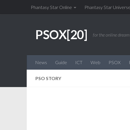
Phantasy Star Online
Phantasy Star Univers
Salta al contenuto
PSOX[20]
for the online dream 
News
Guide
ICT
Web
PSOX
PSO STORY