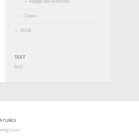
Mappa dei veterans
Classi
SEGA
TEST
test
ATURES
ming soon