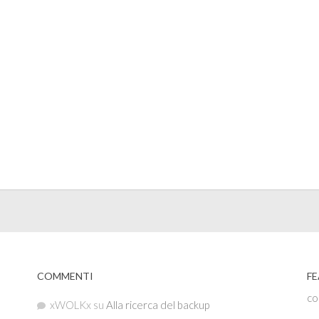
COMMENTI
FE
co
xWOLKx
su
Alla ricerca del backup