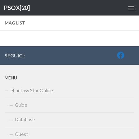
PSOX[20]
Salta al contenuto
MAG LIST
SEGUICI:
MENU
Phantasy Star Online
Guide
Database
Quest